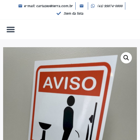
e-mail: cartazes@terra.com.br
(41) 99874-0800
Item da lista