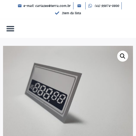
e-mail: cartazes@terra.com.br
(41) 99874-0800
Item da lista