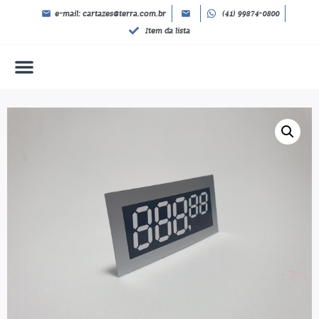
e-mail: cartazes@terra.com.br
(41) 99874-0800
Item da lista